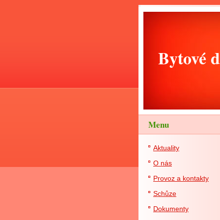
Bytové d
Menu
Aktuality
O nás
Provoz a kontakty
Schůze
Dokumenty