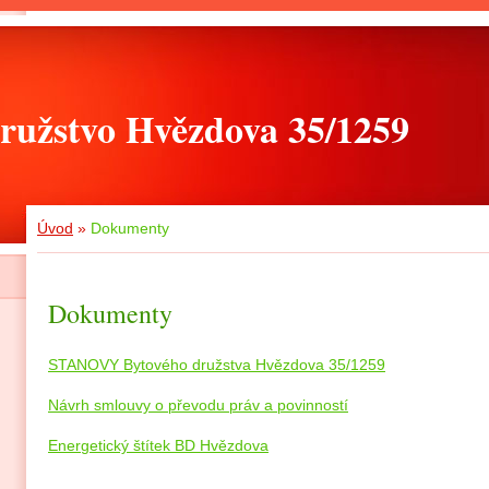
ružstvo Hvězdova 35/1259
Úvod
»
Dokumenty
Dokumenty
STANOVY Bytového družstva Hvězdova 35/1259
Návrh smlouvy o převodu práv a povinností
Energetický štítek BD Hvězdova